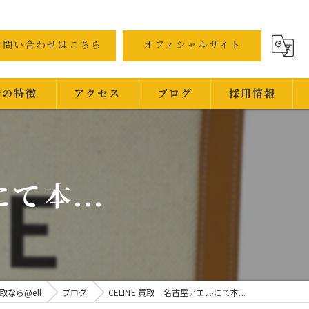
お問い合わせはこちら
オフィシャルサイト
店の特徴
アクセス
ブログ
採用情報
て本...
属
ンド
なら@ell
ブログ
CELINE 買取 名古屋アエルにて本...