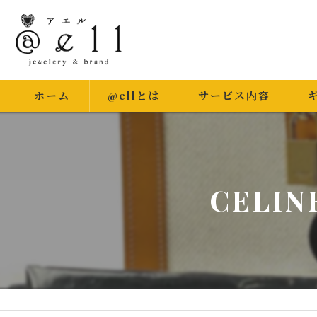
ホーム
@ellとは
サービス内容
出
CELI