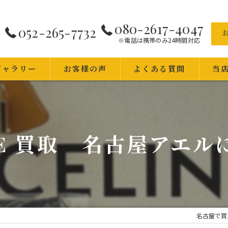
080-2617-4047
052-265-7732
※電話は携帯のみ24時間対応
ギャラリー
お客様の声
よくある質問
当
品商品
出張
査定
NE 買取 名古屋アエルに
時計
貴金
ブラ
名古屋で買取