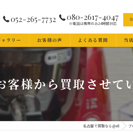
080-2617-4047
052-265-7732
※電話は携帯のみ24時間対応
ギャラリー
お客様の声
よくある質問
当
品商品
出張
査定
お客様から買取させて
時計
貴金
ブラ
名古屋で買取なら@ell
ブ